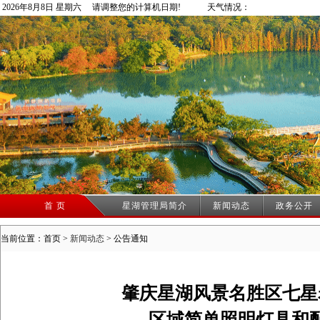
2026年8月8日 星期六 请调整您的计算机日期!
天气情况：
首 页
星湖管理局简介
新闻动态
政务公开
当前位置：首页 >
新闻动态
>
公告通知
肇庆星湖风景名胜区七星
区域简单照明灯具和