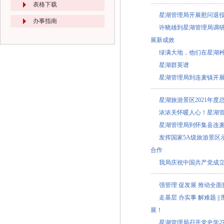
表格下载
星湖管理局开展慰问退
办事指南
许晓雄到星湖管理局调研
展新成效
绿满大地，他们在星湖
星湖群英谱
星湖管理局到连麦镇开
星湖旅游景区2021年
浓浓关怀暖人心！星湖
星湖管理局到怀集县连
发挥国家5A级旅游景区
合作
我局庆祝中国共产党成立
强管理 促发展 推动全面
走基层 办实事 解难题 
展！
星湖管理局召开党史学习