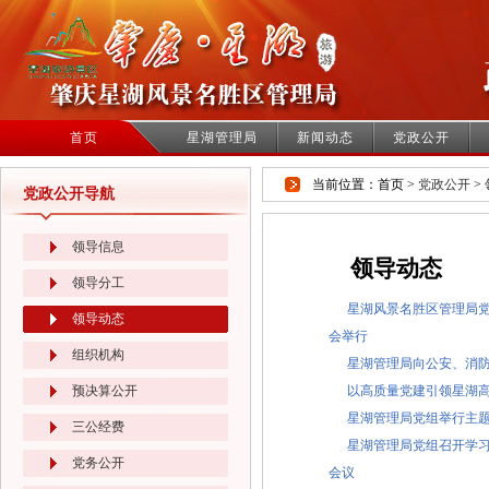
首页
星湖管理局
新闻动态
党政公开
当前位置：首页 >
党政公开
>
党政公开导航
领导信息
领导动态
领导分工
星湖风景名胜区管理局
领导动态
会举行
组织机构
星湖管理局向公安、消防
预决算公开
以高质量党建引领星湖
星湖管理局党组举行主
三公经费
星湖管理局党组召开学
党务公开
会议